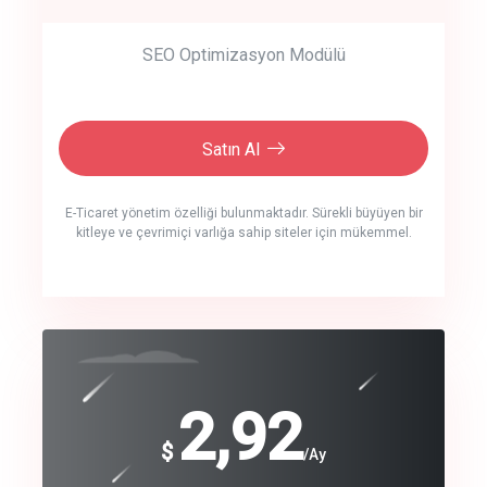
SEO Optimizasyon Modülü
Satın Al
E-Ticaret yönetim özelliği bulunmaktadır. Sürekli büyüyen bir
kitleye ve çevrimiçi varlığa sahip siteler için mükemmel.
crm auto cync
click to call back
240
2,92
$
$
/year
/Ay
track energy costs