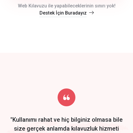
crm auto cync
Web Kılavuzu ile yapabileceklerinin sınırı yok!
Destek İçin Buradayız
click to call back
track energy costs
predictive dialing
Get Started
Start by trying our service for 30 days free trial no credit card
required.
"Kullanımı rahat ve hiç bilginiz olmasa bile
size gerçek anlamda kılavuzluk hizmeti