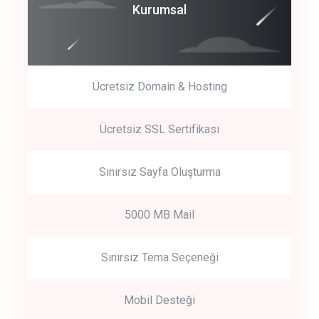
Coroprate
Kurumsal
predictive dialing
Ücretsiz Domain & Hosting
Get Started
Ücretsiz SSL Sertifikası
Start by trying our service for 30 days free trial no credit card
required.
Sınırsız Sayfa Oluşturma
5000 MB Mail
Sınırsız Tema Seçeneği
Mobil Desteği