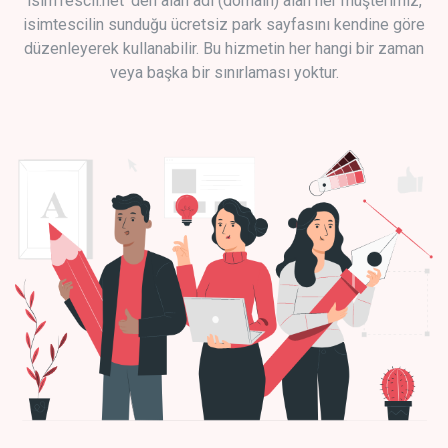
isimTescil.net 'den alan adı (domain) alan her müşterimiz,
isimtescilin sunduğu ücretsiz park sayfasını kendine göre
düzenleyerek kullanabilir. Bu hizmetin her hangi bir zaman
veya başka bir sınırlaması yoktur.