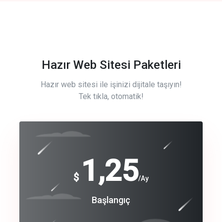
Hazır Web Sitesi Paketleri
Hazır web sitesi ile işinizi dijitale taşıyın!
Tek tıkla, otomatik!
Free
1,25
$
/Ay
Basic
Başlangıç